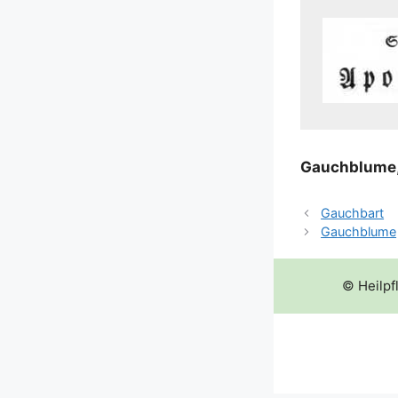
Gauch­blu­me
Gauchbart
Gauchblume
© Heilpf