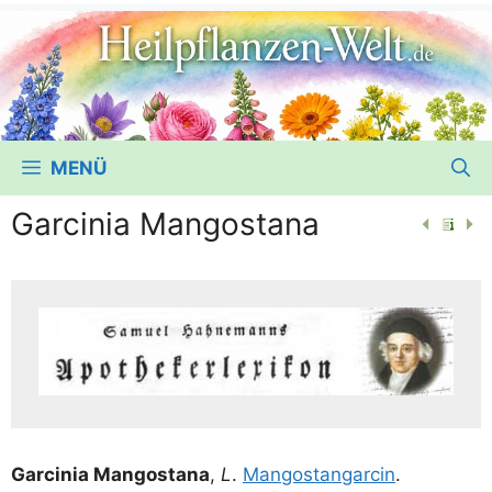
MENÜ
Garcinia Mangostana
Gar­ci­nia Man­gost­a­na
,
L
.
Man­gost­ang­ar­cin
.