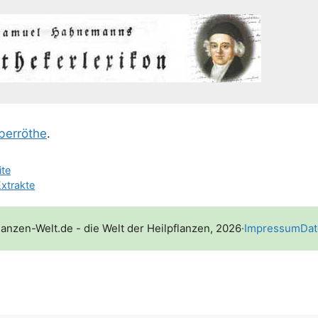
ber­rö­the
.
ite
xtrakte
lanzen-Welt.de - die Welt der Heilpflanzen, 2026
·
Impressum
Dat