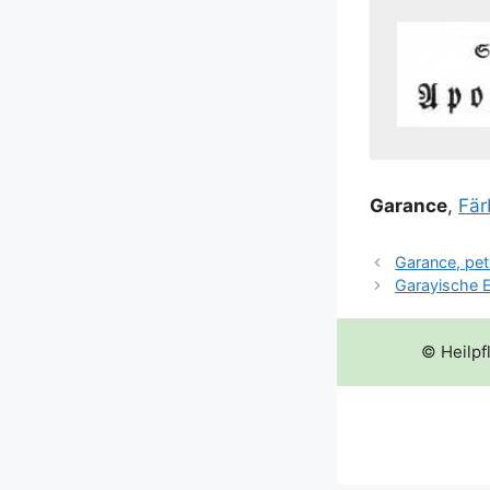
Garance
,
Fär­
Garance, pet
Garayische E
© Heilpf