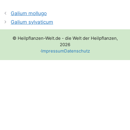
Galium mollugo
Galium sylvaticum
© Heilpflanzen-Welt.de - die Welt der Heilpflanzen,
2026
·
Impressum
Datenschutz