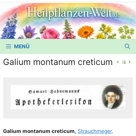
MENÜ
Galium montanum creticum
Gali­um mon­ta­num cre­ti­cum
,
Strauch­me­ger
.