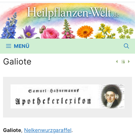
MENÜ
Galiote
Gali­o­te
,
Nel­ken­wurz­ga­raf­fel
.