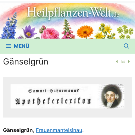
MENÜ
Gänselgrün
Gän­sel­grün
,
Frau­en­man­tel­si­nau
.