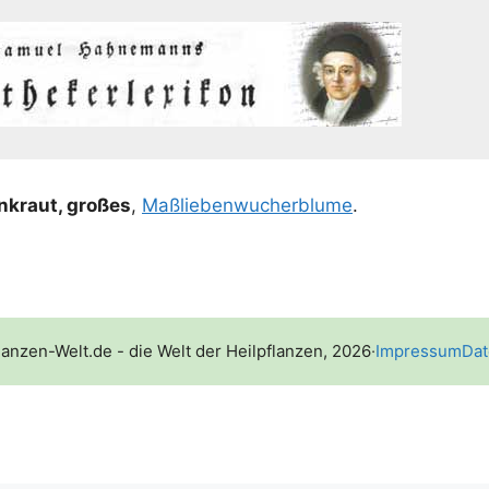
n­kraut, gro­ßes
,
Maß­li­e­ben­wu­cher­blu­me
.
lanzen-Welt.de - die Welt der Heilpflanzen, 2026
·
Impressum
Dat