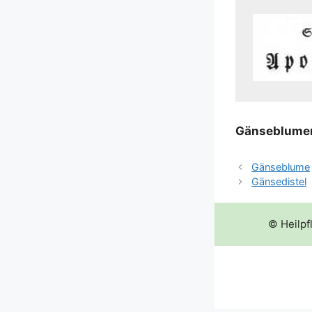
Gän­se­blu­me
Gänseblume
Gänsedistel
© Heilpf