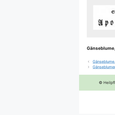
Gän­se­blu­me
Gänseblume,
Gänseblumen
© Heilpf