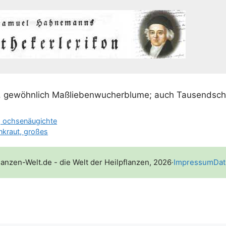
, gewöhn­lich Maß­li­e­ben­wu­cher­blu­me; auch Tausends
 ochsenäugichte
kraut, großes
lanzen-Welt.de - die Welt der Heilpflanzen, 2026
·
Impressum
Dat