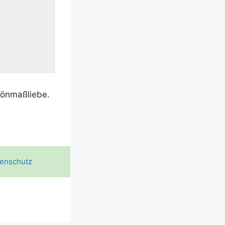
chönmaßliebe.
enschutz