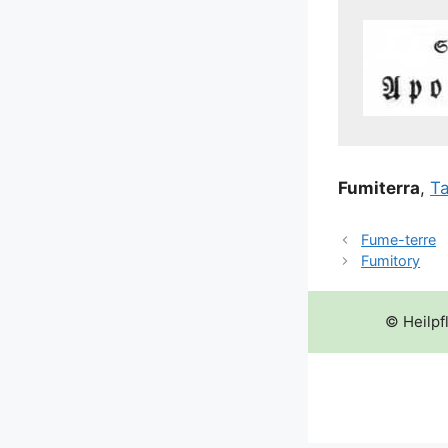
Fum­i­t­er­ra
,
Ta
Fume-terre
Fumitory
© Heilpf