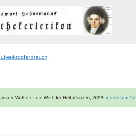
u­ben­krop­ferd­rauch
.
lanzen-Welt.de - die Welt der Heilpflanzen, 2026
·
Impressum
Dat