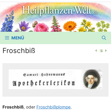
MENÜ
Froschbiß
Frosch­biß
, oder
Frosch­biß­plom­pe
.