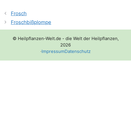
Frosch
Froschbißplompe
© Heilpflanzen-Welt.de - die Welt der Heilpflanzen,
2026
·
Impressum
Datenschutz