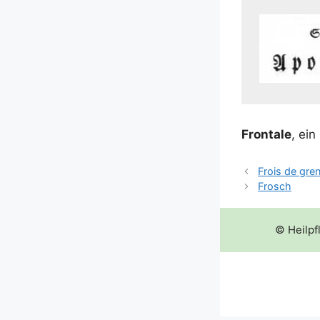
Fron­ta­le
, ein
Frois de gren
Frosch
© Heilpf