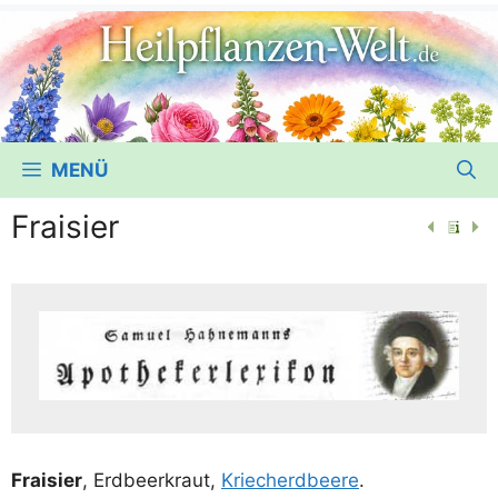
MENÜ
Fraisier
Frai­sier
, Erd­beer­kraut,
Krie­ch­erd­bee­re
.