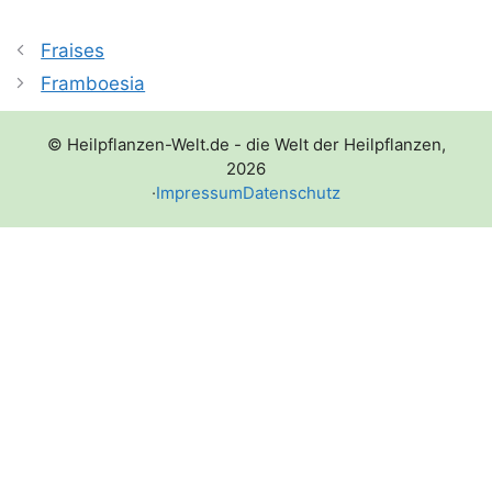
Fraises
Framboesia
© Heilpflanzen-Welt.de - die Welt der Heilpflanzen,
2026
·
Impressum
Datenschutz