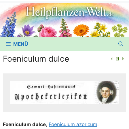
MENÜ
Foeniculum dulce
Foe­ni­cu­lum dul­ce
,
Foe­ni­cu­lum azori­cum
.