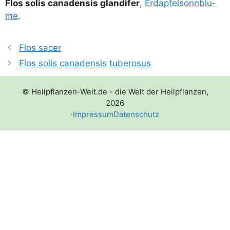
Flos solis cana­den­sis glan­di­fer
,
Erd­ap­fel­sonn­blu­
me
.
Flos sacer
Flos solis canadensis tuberosus
© Heilpflanzen-Welt.de - die Welt der Heilpflanzen,
2026
·
Impressum
Datenschutz