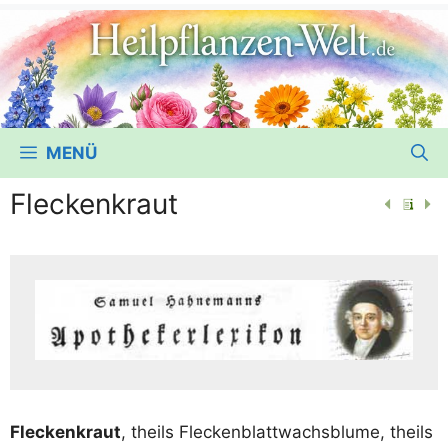
MENÜ
Fleckenkraut
Fle­cken­kraut
, theils Fle­cken­blatt­wachs­blu­me, theils