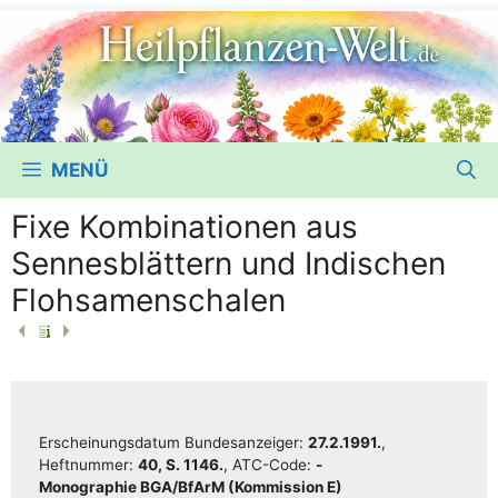
MENÜ
Fixe Kombinationen aus
Sennesblättern und Indischen
Flohsamenschalen
Erschei­nungs­da­tum Bun­des­an­zei­ger:
27.2.1991.
,
Heft­num­mer:
40, S. 1146.
, ATC-Code:
-
Mono­gra­phie BGA/​​BfArM (Kom­mis­si­on E)