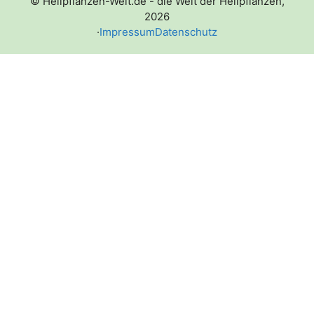
© Heilpflanzen-Welt.de - die Welt der Heilpflanzen,
2026
·
Impressum
Datenschutz