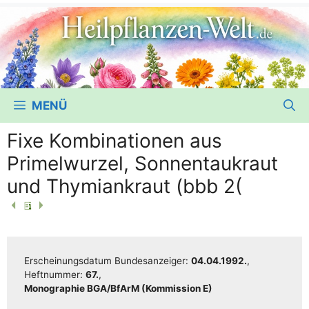
MENÜ
Fixe Kombinationen aus
Primelwurzel, Sonnentaukraut
und Thymiankraut (bbb 2(
Erschei­nungs­da­tum Bun­des­an­zei­ger:
04.04.1992.
,
Heft­num­mer:
67.
,
Mono­gra­phie BGA/​​BfArM (Kom­mis­si­on E)