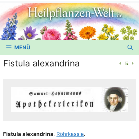
MENÜ
Fistula alexandrina
Fis­tu­la alex­an­dri­na
,
Röhr­k­as­sie
.