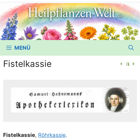
MENÜ
Fistelkassie
Fis­tel­kas­sie
,
Röhr­k­as­sie
.