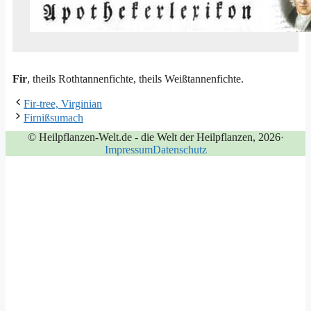
Fir
, theils Roth­tan­nen­fich­te, theils Weißtannenfichte.
Fir-tree, Virginian
Firnißsumach
© Heilpflanzen-Welt.de - die Welt der Heilpflanzen, 2026
·
Impressum
Datenschutz