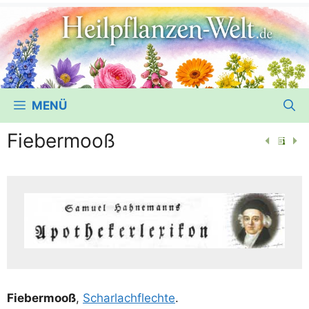
MENÜ
Fiebermooß
Fie­ber­mooß
,
Schar­lach­flech­te
.