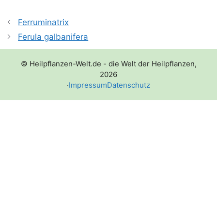
Ferruminatrix
Ferula galbanifera
© Heilpflanzen-Welt.de - die Welt der Heilpflanzen,
2026
·
Impressum
Datenschutz