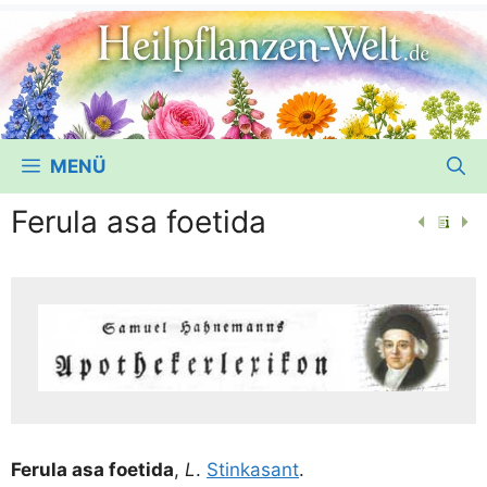
MENÜ
Ferula asa foetida
Feru­la asa foet­ida
,
L
.
Stin­ka­sant
.