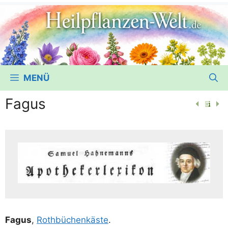
MENÜ
Fagus
Fagus
,
Roth­bü­chen­käs­te
.