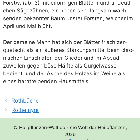
Forstw.
tab
. 3) mit eiför­mi­gen Blät­tern und undeut­li­
chen Säge­zäh­nen, ein hoher, sehr lang­sam wach­
sen­der, bekann­ter Baum uns­rer Fors­ten, wel­cher im
April und Mai blüht.
Der gemei­ne Mann hat sich der Blät­ter frisch zer­
quetscht als ein äuße­res Stär­kungs­mit­tel beim chro­
ni­schen Ein­schla­fen der Glie­der und im Absud
zuwei­len gegen böse Hälf­te als Gur­gel­was­ser
bedient, und der Asche des Hol­zes im Wei­ne als
eines harn­trei­ben­den Hausmittels.
Rothbüche
Rothemyre
© Heilpflanzen-Welt.de - die Welt der Heilpflanzen,
2026