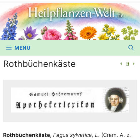
MENÜ
Rothbüchenkäste
Roth­bü­chen­käs­te
,
Fagus syl­va­ti­ca, L
. (Cram. A. z.