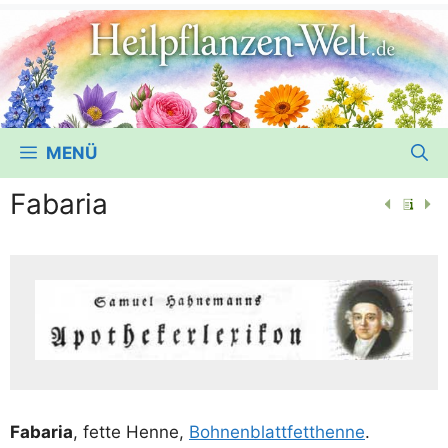
MENÜ
Fabaria
Faba­ria
, fet­te Hen­ne,
Boh­nen­blatt­fett­hen­ne
.