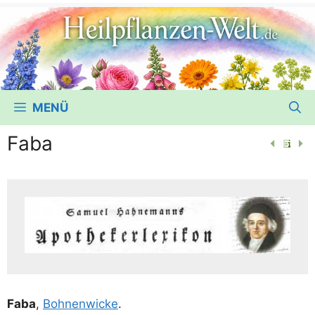
MENÜ
Faba
Faba
,
Boh­nen­wi­cke
.