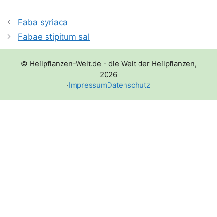
Faba syriaca
Fabae stipitum sal
© Heilpflanzen-Welt.de - die Welt der Heilpflanzen,
2026
·
Impressum
Datenschutz