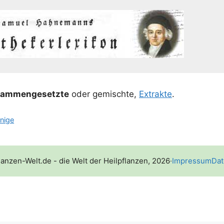
sam­men­ge­setz­te
oder gemisch­te,
Extrak­te
.
inige
lanzen-Welt.de - die Welt der Heilpflanzen, 2026
·
Impressum
Dat