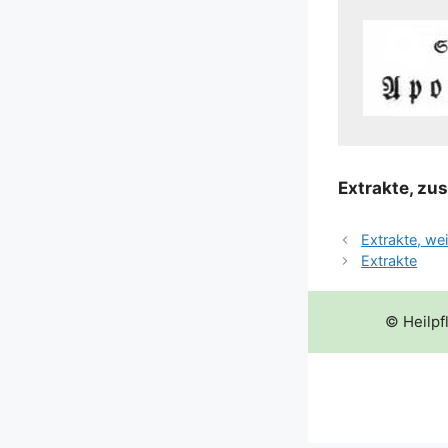
Extrak­te, zu
Extrakte, we
Extrakte
© Heilpf