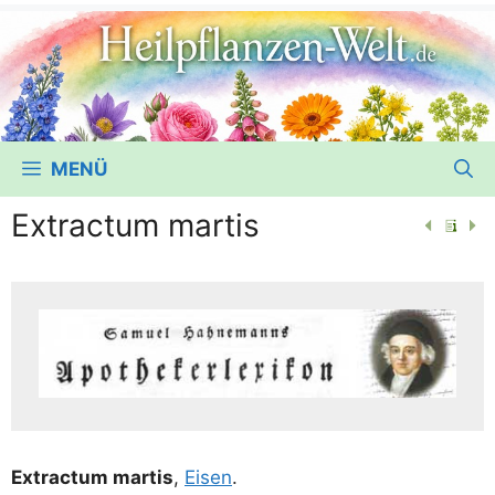
MENÜ
Extractum martis
Extra­c­tum mar­tis
,
Eisen
.