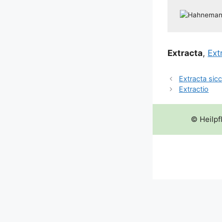
Extra­c­ta
,
Ext
Extracta sic
Extractio
© Heilpf