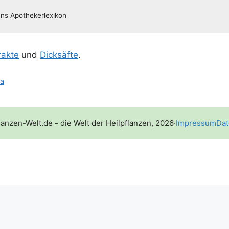
rak­te
und
Dick­säf­te
.
ca
lanzen-Welt.de - die Welt der Heilpflanzen, 2026
·
Impressum
Dat