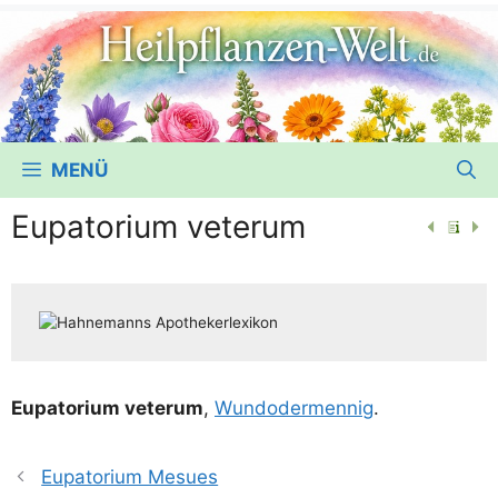
MENÜ
Eupatorium veterum
Eupa­to­ri­um vete­r­um
,
Wun­do­der­men­nig
.
Eupatorium Mesues