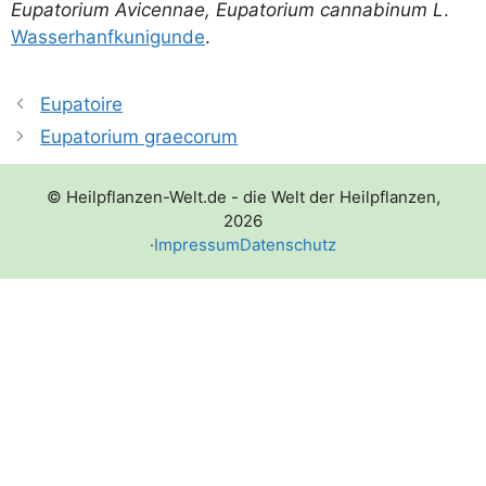
Eupa­to­ri­um Avicen­nae, Eupa­to­ri­um can­na­binum L
.
Was­ser­hanf­ku­ni­gun­de
.
Eupatoire
Eupatorium graecorum
© Heilpflanzen-Welt.de - die Welt der Heilpflanzen,
2026
·
Impressum
Datenschutz