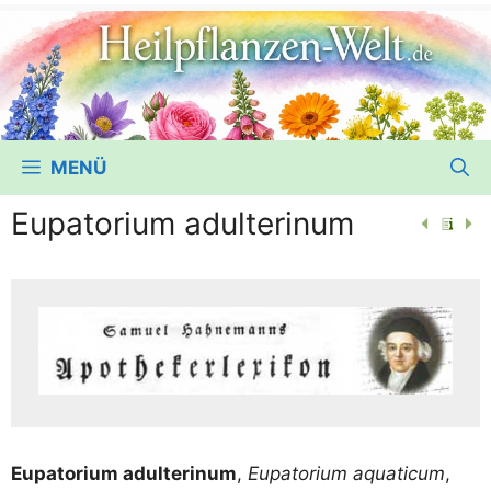
MENÜ
Eupatorium adulterinum
Eupa­to­ri­um adul­te­rinum
,
Eupa­to­ri­um aqua­ti­cum
,