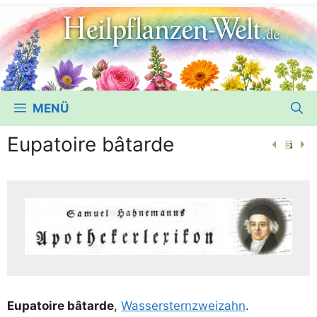
MENÜ
Eupatoire bâtarde
Eupa­toire bâtar­de
,
Was­ser­stern­zwei­zahn
.