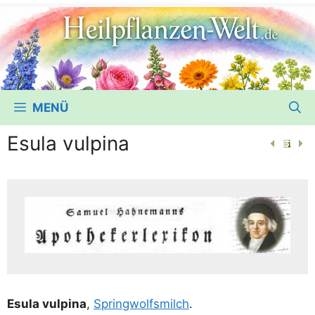
MENÜ
Esula vulpina
Esu­la vul­pi­na
,
Spring­wolfs­milch
.