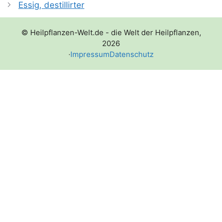
Essig, destillirter
© Heilpflanzen-Welt.de - die Welt der Heilpflanzen,
2026
·
Impressum
Datenschutz