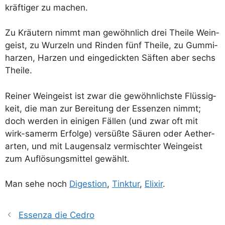
kräf­ti­ger zu machen.
Zu Kräu­tern nimmt man gewöhn­lich drei Thei­le Wein­
geist, zu Wur­zeln und Rin­den fünf Thei­le, zu Gum­mi­
har­zen, Har­zen und ein­ge­dick­ten Säf­ten aber sechs
Theile.
Rei­ner Wein­geist ist zwar die gewöhn­lichs­te Flüs­sig­
keit, die man zur Berei­tung der Essen­zen nimmt;
doch wer­den in eini­gen Fäl­len (und zwar oft mit
wirk-samerm Erfol­ge) ver­süß­te Säu­ren oder Aether­
ar­ten, und mit Lau­gen­salz ver­misch­ter Wein­geist
zum Auf­lö­sungs­mit­tel gewählt.
Man sehe noch
Diges­ti­on
,
Tink­tur
,
Eli­xir
.
Essenza die Cedro