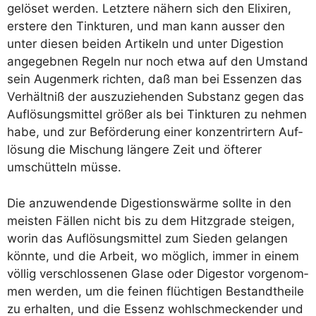
ge­lö­set wer­den. Letz­te­re nähern sich den Eli­xi­ren,
ers­te­re den Tink­tu­ren, und man kann aus­ser den
unter die­sen bei­den Arti­keln und unter Diges­ti­on
ange­geb­nen Regeln nur noch etwa auf den Umstand
sein Augen­merk rich­ten, daß man bei Essen­zen das
Ver­hält­niß der aus­zu­zie­hen­den Sub­stanz gegen das
Auf­lö­sungs­mit­tel grö­ßer als bei Tink­tu­ren zu neh­men
habe, und zur Beför­de­rung einer kon­zen­trirt­ern Auf­
lö­sung die Mischung län­ge­re Zeit und öfte­rer
umschüt­teln müsse.
Die anzu­wen­den­de Diges­ti­ons­wär­me soll­te in den
meis­ten Fäl­len nicht bis zu dem Hitz­gra­de stei­gen,
wor­in das Auf­lö­sungs­mit­tel zum Sie­den gelan­gen
könn­te, und die Arbeit, wo mög­lich, immer in einem
völ­lig ver­schlos­se­nen Gla­se oder Diges­tor vor­ge­nom­
men wer­den, um die fei­nen flüch­ti­gen Bestandt­hei­le
zu erhal­ten, und die Essenz wohl­schme­cken­der und