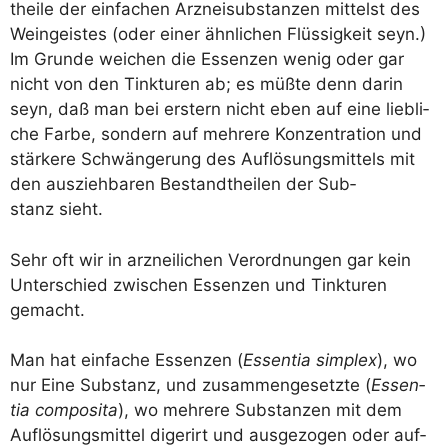
thei­le der ein­fa­chen Arz­nei­sub­stan­zen mit­telst des
Wein­geis­tes (oder einer ähn­li­chen Flüs­sig­keit seyn.)
Im Grun­de wei­chen die Essen­zen wenig oder gar
nicht von den Tink­tu­ren ab; es müß­te denn dar­in
seyn, daß man bei erstern nicht eben auf eine lieb­li­
che Far­be, son­dern auf meh­re­re Kon­zen­tra­ti­on und
stär­ke­re Schwän­ge­rung des Auf­lö­sungs­mit­tels mit
den aus­zieh­ba­ren Bestandt­hei­len der Sub­
stanz sieht.
Sehr oft wir in arz­nei­li­chen Ver­ord­nun­gen gar kein
Unter­schied zwi­schen Essen­zen und Tink­tu­ren
gemacht.
Man hat ein­fa­che Essen­zen (
Essen­tia sim­plex
), wo
nur Eine Sub­stanz, und zusam­men­ge­setz­te (
Essen­
tia com­po­si­ta
), wo meh­re­re Sub­stan­zen mit dem
Auf­lö­sungs­mit­tel diger­irt und aus­ge­zo­gen oder auf­