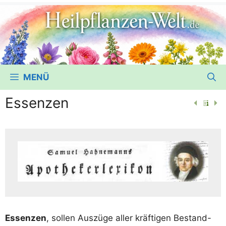
MENÜ
Essenzen
Essen­zen
, sol­len Aus­zü­ge aller kräf­ti­gen Bestand-