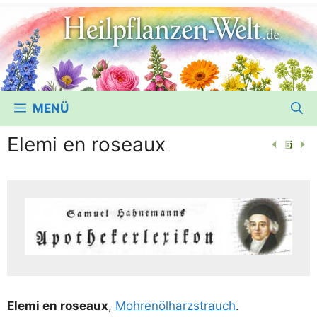
MENÜ
Elemi en roseaux
Elemi en roseaux
,
Moh­ren­öl­harz­strauch
.