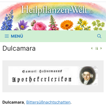
MENÜ
Dulcamara
Dul­ca­ma­ra
,
Bit­ter­süß­nacht­schat­ten
.