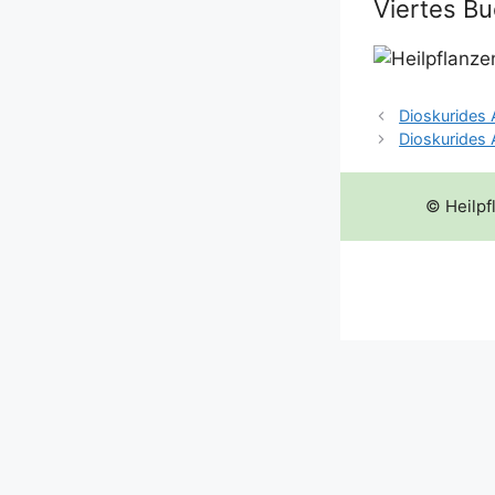
Viertes B
Dioskurides A
Dioskurides A
© Heilpf