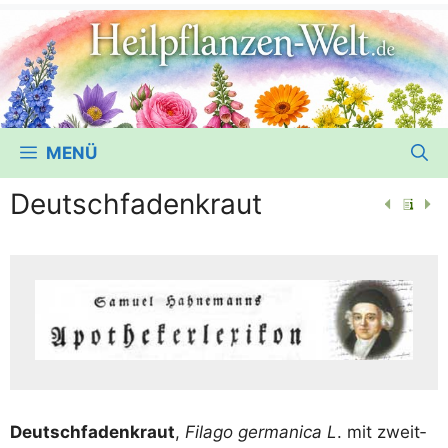
MENÜ
Deutschfadenkraut
Deutsch­fa­den­kraut
,
Fila­go ger­ma­ni­ca L
. mit zweit­