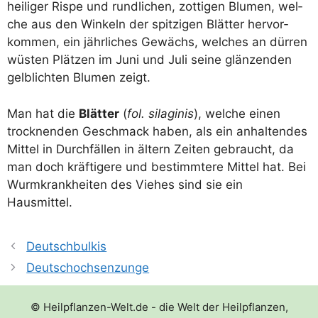
hei­li­ger Ris­pe und rund­li­chen, zot­ti­gen Blu­men, wel­
che aus den Win­keln der spit­zi­gen Blät­ter her­vor­
kom­men, ein jähr­li­ches Gewächs, wel­ches an dür­ren
wüs­ten Plät­zen im Juni und Juli sei­ne glän­zen­den
gelb­lich­ten Blu­men zeigt.
Man hat die
Blät­ter
(
fol. silagi­nis
), wel­che einen
trock­nen­den Geschmack haben, als ein anhal­ten­des
Mit­tel in Durch­fäl­len in ältern Zei­ten gebraucht, da
man doch kräf­ti­ge­re und bestimm­te­re Mit­tel hat. Bei
Wurm­krank­hei­ten des Vie­hes sind sie ein
Hausmittel.
Deutschbulkis
Deutschochsenzunge
© Heilpflanzen-Welt.de - die Welt der Heilpflanzen,