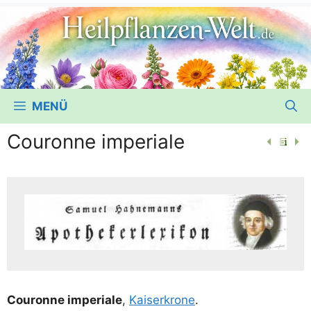
MENÜ
Couronne imperiale
Cou­ron­ne impe­ria­le
,
Kai­ser­kro­ne
.