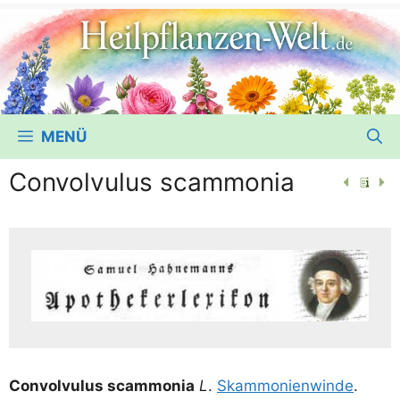
MENÜ
Convolvulus scammonia
Con­vol­vu­lus scam­mo­nia
L
.
Skam­mo­nien­win­de
.