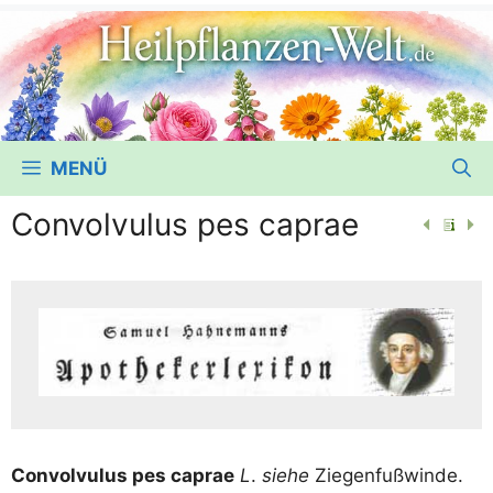
MENÜ
Convolvulus pes caprae
Con­vol­vu­lus pes caprae
L
.
sie­he
Ziegenfußwinde.