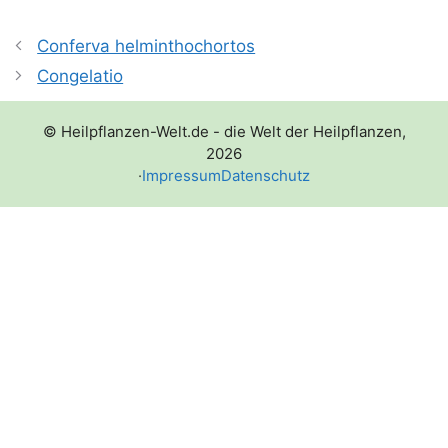
Conferva helminthochortos
Congelatio
© Heilpflanzen-Welt.de - die Welt der Heilpflanzen,
2026
·
Impressum
Datenschutz