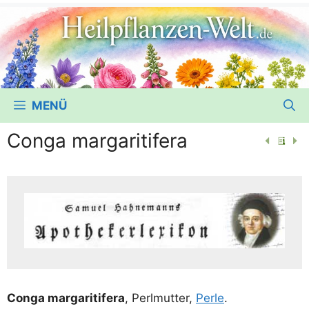
MENÜ
Conga margaritifera
Con­ga mar­ga­ri­ti­fera
, Perl­mut­ter,
Per­le
.