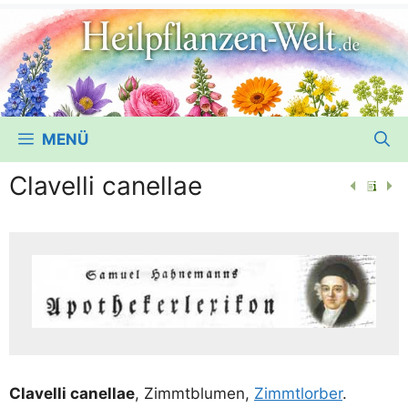
MENÜ
Clavelli canellae
Cla­vel­li canell­ae
, Zimmt­blu­men,
Zimmt­lor­ber
.