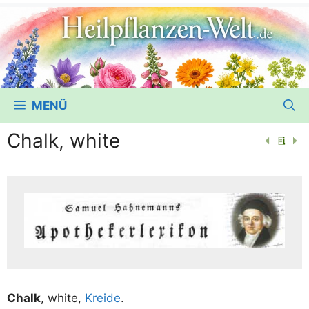
MENÜ
Chalk, white
Chalk
, white,
Krei­de
.