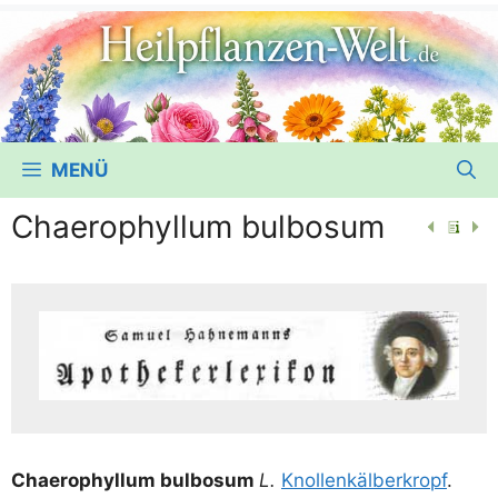
MENÜ
Chaerophyllum bulbosum
Chaero­phyl­lum bul­bo­sum
L.
Knol­len­käl­ber­kropf
.