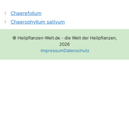
Chaerefolium
Chaerophyllum sativum
© Heilpflanzen-Welt.de - die Welt der Heilpflanzen,
2026
·
Impressum
Datenschutz