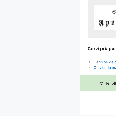
Cer­vi pria­pu
Cervi os de 
Cervicaria m
© Heilpf