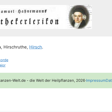
s
, Hirsch­ru­the,
Hirsch
.
corde
ajor
lanzen-Welt.de - die Welt der Heilpflanzen, 2026
·
Impressum
Dat