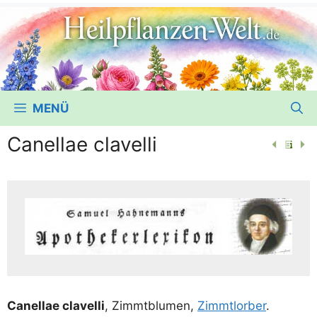
MENÜ
Canellae clavelli
Canell­ae cla­vel­li
, Zimmt­blu­men,
Zimmt­lor­ber
.