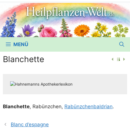
MENÜ
Blanchette
Blan­chet­te
, Rabünz­chen,
Rabünz­chen­bal­dri­an
.
Blanc d’espagne