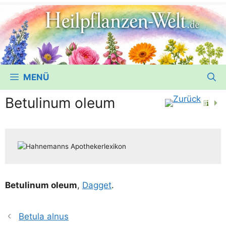
MENÜ
Betulinum oleum
Betu­li­num ole­um
,
Dag­get
.
Betula alnus