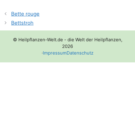
Bette rouge
Bettstroh
© Heilpflanzen-Welt.de - die Welt der Heilpflanzen,
2026
·
Impressum
Datenschutz