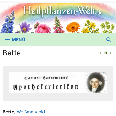
MENÜ
Bette
Bet­te
,
Weiß­m­an­gold
.